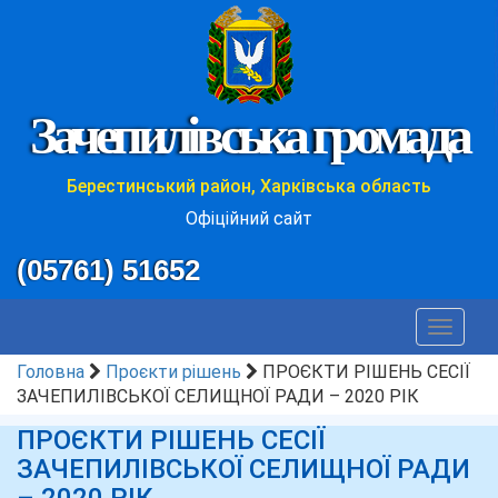
Зачепилівська громада
Берестинський район, Харківська область
Офіційний сайт
(05761) 51652
Toggle
navigat
Головна
Проєкти рішень
ПРОЄКТИ РІШЕНЬ СЕСІЇ
ЗАЧЕПИЛІВСЬКОЇ СЕЛИЩНОЇ РАДИ – 2020 РІК
ПРОЄКТИ РІШЕНЬ СЕСІЇ
ЗАЧЕПИЛІВСЬКОЇ СЕЛИЩНОЇ РАДИ