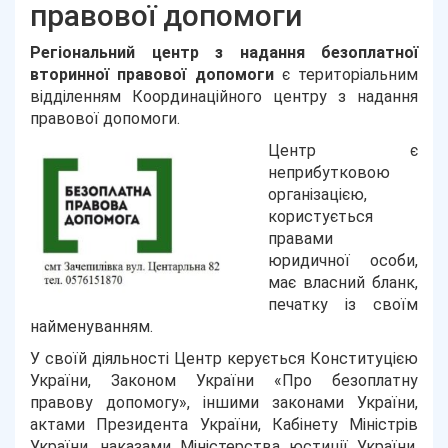
правової допомоги
Регіональний центр з надання безоплатної
вторинної правової допомоги
є територіальним
відділенням Координаційного центру з надання
правової допомоги.
Центр є
неприбутковою
організацією,
користується
правами
юридичної особи,
має власний бланк,
печатку із своїм
найменуванням.
У своїй діяльності Центр керується Конституцією
України, Законом України «Про безоплатну
правову допомогу», іншими законами України,
актами Президента України, Кабінету Міністрів
України, наказами Міністерства юстиції України,