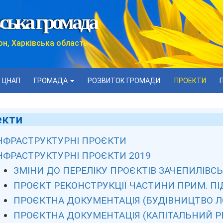
ська громада
он, Харківська область
ЦНАП
ГРОМАДА
РОЗВИТОК ГРОМАДИ
ПРОЕКТИ
екти
НФРАСТРУКТУРНІ ПРОЄКТИ
НФРАСТРУКТУРНІ ПРОЄКТИ 2019
ЗМІНИ ДО ПЕРЕЛІКУ ПРОЄКТІВ ЗАЧЕПИЛІВСЬ
ПРОЄКТ РЕКОНСТРУКЦІЇ ЧАСТИНИ ПРИМ. ПІД 
ПРОЄКТНА ДОКУМЕНТАЦІЯ (БУДІВНИЦТВО Л
ПРОЄКТНА ДОКУМЕНТАЦІЯ (КАПІТАЛЬНИЙ Р