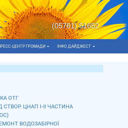
(05761) 51652
ПРЕСС-ЦЕНТР ГРОМАДИ
ІНФО ДАЙДЖЕСТ
КА ОТГ
СТВОР. ЦНАП І-ІІ ЧАСТИНА
ОС)
ЕМОНТ ВОДОЗАБІРНОЇ