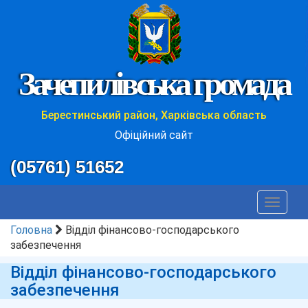
Зачепилівська громада
Берестинський район, Харківська область
Офіційний сайт
(05761) 51652
Toggle
navigat
Головна
Відділ фінансово-господарського
забезпечення
Відділ фінансово-господарського
забезпечення