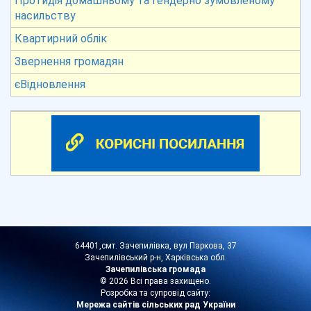
Протидія домашньому та гендерно зумовленому
насильству
Квартирний облік
Звернення громадян
єВідновлення
64401,смт. Зачепилівка, вул Паркова, 37
Зачепилівський р-н, Харківська обл.
Зачепилівська громада
© 2026 Всі права захищено.
Розробка та супровід сайту:
Мережа сайтів сільських рад України