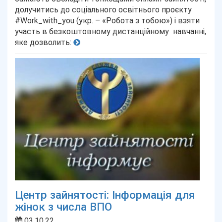
долучитись до соціального освітнього проєкту
#Work_with_you (укр. – «Робота з тобою») і взяти
участь в безкоштовному дистанційному навчанні,
яке дозволить:
Центр зайнятості: Інформація для
жінок з числа ВПО
03.10.22