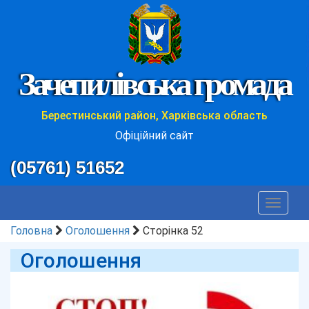
Зачепилівська громада
Берестинський район, Харківська область
Офіційний сайт
(05761) 51652
Toggle
navigat
Головна
Оголошення
Сторінка 52
Оголошення