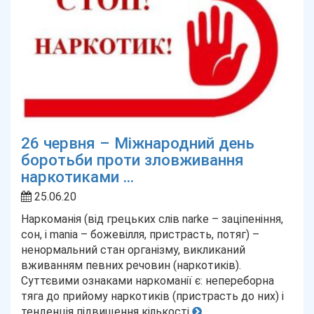
26 червня – Міжнародний день
боротьби проти зловживання
наркотиками ...
25.06.20
Наркоманія (від грецьких слів narke – заціпеніння,
сон, і mania – божевілля, пристрасть, потяг) –
ненормальний стан організму, викликаний
вживанням певних речовин (наркотиків).
Суттєвими ознаками наркоманії є: непереборна
тяга до прийому наркотиків (пристрасть до них) і
тенденція підвищення кількості