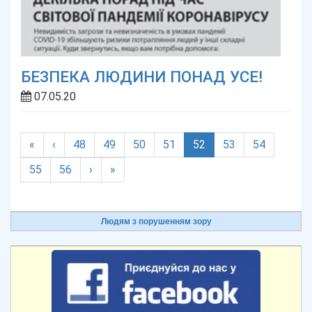
БЕЗПЕКА ЛЮДИНИ ПОНАД УСЕ!
07.05.20
(current)
«
‹
48
49
50
51
52
53
54
55
56
›
»
Людям з порушенням зору