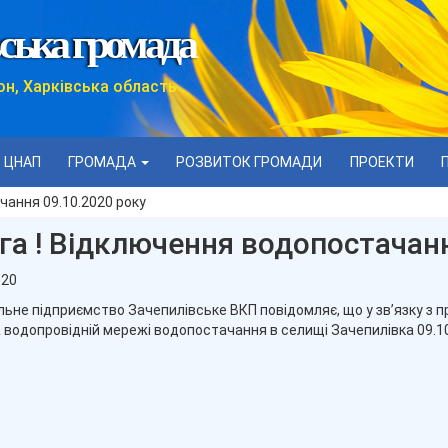
ська громада
он, Харківська область
ЦНАП
ГРОМАДА
РОЗВИТОК ГРОМАДИ
ПРОЕКТИ
чання 09.10.2020 року
га ! Відключення водопостачанн
020
ьне підприємство Зачепилівське ВКП повідомляє, що у зв’язку з
а водопровідній мережі водопостачання в селищі Зачепилівка 09.10.2