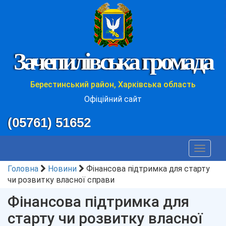
Зачепилівська громада
Берестинський район, Харківська область
Офіційний сайт
(05761) 51652
Toggle
navigat
Головна
Новини
Фінансова підтримка для старту
чи розвитку власної справи
Фінансова підтримка для
старту чи розвитку власної