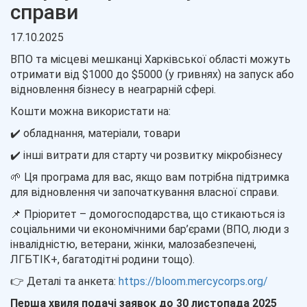
справи
17.10.2025
ВПО та місцеві мешканці Харківської області можуть
отримати від $1000 до $5000 (у гривнях) на запуск або
відновлення бізнесу в неаграрній сфері.
Кошти можна використати на:
✔️ обладнання, матеріали, товари
✔️ інші витрати для старту чи розвитку мікробізнесу
🌱 Ця програма для вас, якщо вам потрібна підтримка
для відновлення чи започаткування власної справи.
📌 Пріоритет – домогосподарства, що стикаються із
соціальними чи економічними бар’єрами (ВПО, люди з
інвалідністю, ветерани, жінки, малозабезпечені,
ЛГБТІК+, багатодітні родини тощо).
👉 Деталі та анкета:
https://bloom.mercycorps.org/
Перша хвиля подачі заявок до 30 листопада 2025