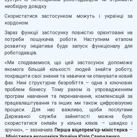
необхідну довідку.
Скористатися застосунком можуть і українці за
кордоном.
Зараз функції застосунку повністю орієнтовані на
потреби пошукачів роботи. Наступним етапом
розвитку ініціативи буде запуск функціоналу для
роботодавців.
«Ми сподіваємося, що цей застосунок допоможе
якомога більшій кількості людей знайти роботу,
покращити свої знання та навички чи опанувати новий
фах. Нині структурне безробіття – одна з ключових
проблем бізнесу. Тому разом із упровадженням
програм навчання та перенавчання, компенсацій за
працевлаштування та інших ми також цифровізуємо
процеси. Для нас важливо, щоби послугами
Державної служби зайнятості можна було
скористатися онлайн у кілька кліків – швидко і
зручно», – зазначила
Перша
віцепрем’єр-міністерка
–
Міністерка
економіки України Юлія Свириденко
.