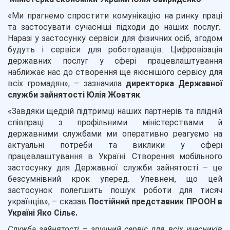
«Ми прагнемо спростити комунікацію на ринку праці
та застосувати сучасніші підходи до наших послуг.
Наразі у застосунку сервіси для фізичних осіб, згодом
будуть і сервіси для роботодавців. Цифровізація
державних послуг у сфері працевлаштування
наближає нас до створення ще якіснішого сервісу для
всіх громадян», – зазначила
директорка Державної
служби зайнятості Юлія Жовтяк
.
«Завдяки щедрій підтримці наших партнерів та плідній
співпраці з профільними міністерствами й
державними службами ми оперативно реагуємо на
актуальні потреби та виклики у сфері
працевлаштування в Україні. Створення мобільного
застосунку для Державної служби зайнятості – це
безсумнівний крок уперед. Упевнені, що цей
застосунок полегшить пошук роботи для тисяч
українців», – сказав
Постійний представник ПРООН в
Україні
Яко
Сільє
.
Служба зайнятості
–
зручний сервіс для всіх учасників