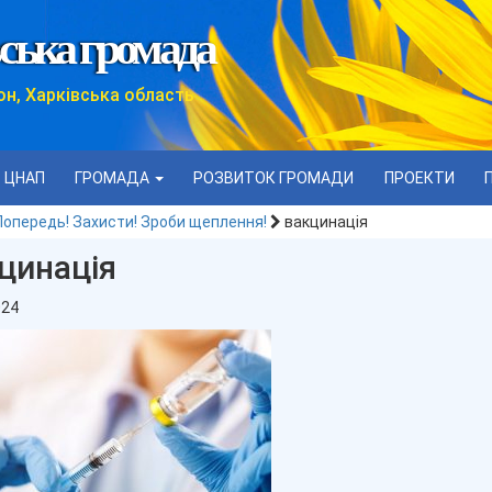
ська громада
он, Харківська область
ЦНАП
ГРОМАДА
РОЗВИТОК ГРОМАДИ
ПРОЕКТИ
 Попередь! Захисти! Зроби щеплення!
вакцинація
цинація
024