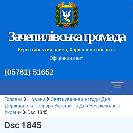
Зачепилівська громада
Берестинський район, Харківська область
Офіційний сайт
(05761) 51652
Toggle
navigat
Головна
Новини
Святкування з нагоди Дня
Державного Прапора України та Дня Незалежності
України
Dsc 1845
Dsc 1845