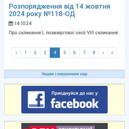
Розпорядження від 14 жовтня
2024 року №118-ОД
14.10.24
Про скликання L позачергової сесії VIІІ скликання
(current)
‹
1
2
3
4
5
6
7
8
›
»
Людям з порушенням зору