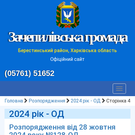
Зачепилівська громада
Берестинський район, Харківська область
Офіційний сайт
(05761) 51652
Toggle
navigat
Головна
Розпорядження
2024 рік - ОД
Сторінка 4
2024 рік - ОД
Розпорядження від 28 жовтня