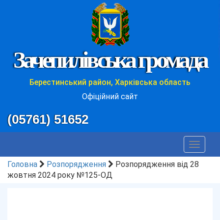
Зачепилівська громада
Берестинський район, Харківська область
Офіційний сайт
(05761) 51652
Toggle
navigat
Головна
Розпорядження
Розпорядження від 28
жовтня 2024 року №125-ОД