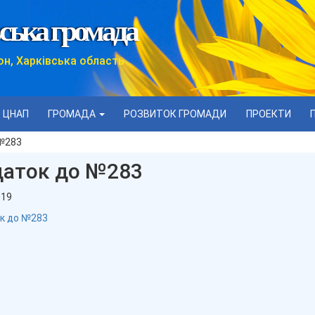
ська громада
он, Харківська область
ЦНАП
ГРОМАДА
РОЗВИТОК ГРОМАДИ
ПРОЕКТИ
№283
аток до №283
019
к до №283