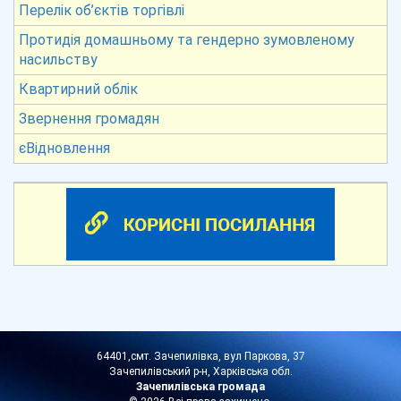
Перелік об’єктів торгівлі
Протидія домашньому та гендерно зумовленому
насильству
Квартирний облік
Звернення громадян
єВідновлення
64401,смт. Зачепилівка, вул Паркова, 37
Зачепилівський р-н, Харківська обл.
Зачепилівська громада