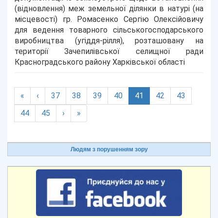
(відновлення) меж земельної ділянки в натурі (на
місцевості) гр. Ромасенко Сергію Олексійовичу
для ведення товарного сільськогосподарського
виробництва (угіддя-рілля), розташовану на
території Зачепилівської селищної ради
Красноградського району Харківської області
(current)
«
‹
37
38
39
40
41
42
43
44
45
›
»
Людям з порушенням зору