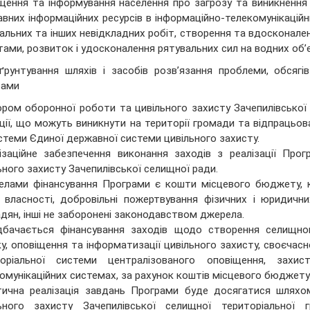
щення та інформування населення про загрозу та виникнення 
вних інформаційних ресурсів в інформаційно-телекомунікаційн
альних та інших невідкладних робіт, створення та вдосконал
тами, розвиток і удосконалення рятувальних сил на водних об’
ґрунтування шляхів і засобів розв’язання проблеми, обсяг
рами
ром оборонної роботи та цивільного захисту Зачепилівської 
ції, що можуть виникнути на території громади та відпрацьова
стеми Єдиної державної системи цивільного захисту.
ізаційне забезпечення виконання заходів з реалізації Пр
ьного захисту Зачепилівської селищної ради.
лами фінансування Програми є кошти місцевого бюджету, ко
власності, добровільні пожертвування фізичних і юридичних
дян, інші не заборонені законодавством джерела.
бачається фінансування заходів щодо створення селищног
ку, оповіщення та інформатизації цивільного захисту, своєчас
торіальної системи централізованого оповіщення, захис
омунікаційних системах, за рахунок коштів місцевого бюджету
ична реалізація завдань Програми буде досягатися шляхом
льного захисту Зачепилівської селищної територіальн