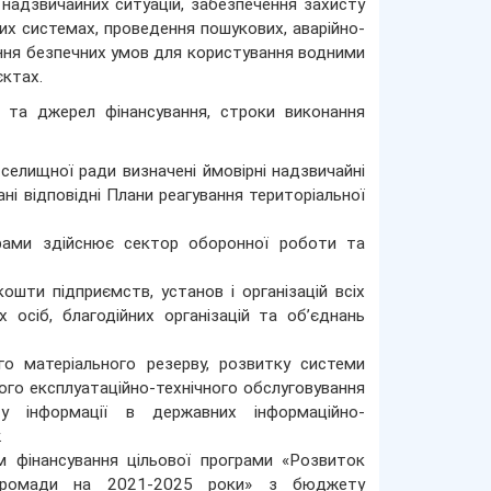
надзвичайних ситуацій, забезпечення захисту
их системах, проведення пошукових, аварійно-
ення безпечних умов для користування водними
єктах.
ів та джерел фінансування, строки виконання
селищної ради визначені ймовірні надзвичайні
ні відповідні Плани реагування територіальної
ограми здійснює сектор оборонної роботи та
шти підприємств, установ і організацій всіх
 осіб, благодійних організацій та об’єднань
о матеріального резерву, розвитку системи
ного експлуатаційно-технічного обслуговування
ту інформації в державних інформаційно-
.
 фінансування цільової програми «Розвиток
ої громади на 2021-2025 роки» з бюджету