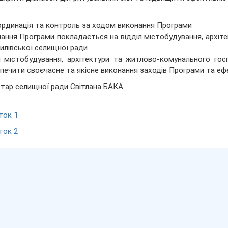
ординація та контроль за ходом виконання Програми
ання Програми покладається на відділ містобудування, архіт
илівської селищної ради.
л містобудування, архітектури та житлово-комунального го
печити своєчасне та якісне виконання заходів Програми та ефе
тар селищної ради Світлана БАКА
ток 1
ток 2