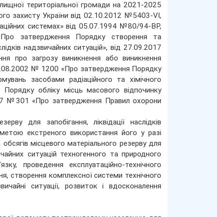
елищної територіальної громади на 2021-2025
ого захисту України від 02.10.2012 №5403-VІ,
каційних системах» від 05.07.1994 №80/94-ВР,
 «Про затвердження Порядку створення та
слідків надзвичайних ситуацій», від 27.09.2017
ня про загрозу виникнення або виникнення
д 19.08.2002 № 1200 «Про затвердження Порядку
мувань засобами радіаційного та хімічного
 Порядку обліку місць масового відпочинку
2017 №301 «Про затвердження Правил охорони
рву для запобігання, ліквідації наслідків
 метою екстреного використання його у разі
 обсягів місцевого матеріального резерву для
ичайних ситуацій техногенного та природного
язку, проведення експлуатаційно-технічного
ня, створення комплексної системи технічного
вичайні ситуації, розвиток і вдосконалення