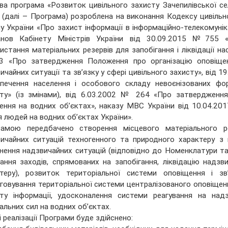
ва програма «Розвиток цивільного захисту Зачепилівської с
 (далі – Програма) розроблена на виконання Кодексу цивільн
у України «Про захист інформації в інформаційно-телекомуні
анов Кабінету Міністрів України від 30.09.2015 №755
истання матеріальних резервів для запобігання і ліквідації на
 «Про затвердження Положення про організацію оповіщен
ичайних ситуації та зв’язку у сфері цивільного захисту», ві
печення населення і особового складу невоєнізованих фор
ту» (із змінами), від 6.03.2002 № 264 «Про затвердження
ення на водних об’єктах», наказу МВС України від 10.04.
 людей на водних об’єктах України».
амою передбачено створення місцевого матеріального резе
ичайних ситуацій техногенного та природного характеру з
нення надзвичайних ситуацій (відповідно до Номенклатури та
ання заходів, спрямованих на запобігання, ліквідацію надзв
теру), розвиток територіальної системи оповіщення і зв’
говування територіальної системи централізованого оповіщен
ту інформації, удосконалення системи реагування на надз
альних сил на водних об’єктах.
і реалізації Програми буде здійснено: