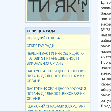
Цільо
роки»
Закон
пост
викор
№733
СЕЛИЩНА РАДА
надзв
СЕЛИЩНИЙ ГОЛОВА
забез
захис
СЕКРЕТАР РАДИ
насел
ПЕРШИЙ ЗАСТУПНИК СЕЛИЩНОГО
життя
ГОЛОВИ З ПИТАНЬ ДІЯЛЬНОСТІ
Прогр
ВИКОНАВЧИХ ОРГАНІВ
надзв
ЗАСТУПНИК СЕЛИЩНОГО ГОЛОВИ З
виник
ПИТАНЬ ДІЯЛЬНОСТІ ВИКОНАВЧИХ
викон
ОРГАНІВ
харак
ЗАСТУПНИК СЕЛИЩНОГО ГОЛОВИ З
обслу
ПИТАНЬ ДІЯЛЬНОСТІ ВИКОНАВЧИХ
захис
ОРГАНІВ
рятув
В ход
КЕРУЮЧИЙ СПРАВАМИ (СЕКРЕТАР)