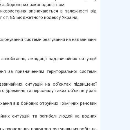
не заборонених законодавством.
використання визначаються в залежності від
 ст. 85 Бюджетного кодексу України.
ціонування системи реагування на надзвичайні
апобігання, ліквідації надзвичайних ситуацій
ння за призначенням територіальної системи
звичайних ситуацій на об’єктах підвищеної
о ураження та персоналу таких об’єктів у разі
хання від бойових отруйних і хімічних речовин
йних ситуацій та загибелі людей на водних
сть проведення пошуково-рятувальних робіт на