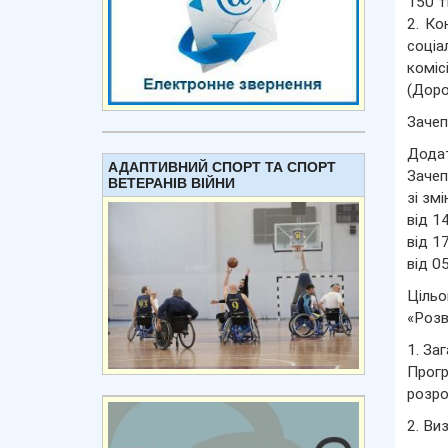
150 т
2. Ко
соціа
коміс
(Доро
Зачеп
Додат
АДАПТИВНИЙ СПОРТ ТА СПОРТ
Зачеп
ВЕТЕРАНІВ ВІЙНИ
зі зм
від 1
від 1
від 0
Цільо
«Розв
1. За
Прогр
розро
2. Ви