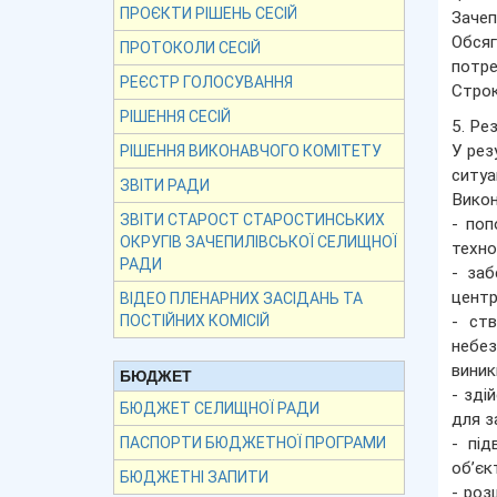
ПРОЄКТИ РІШЕНЬ СЕСІЙ
Зачеп
Обсяг
ПРОТОКОЛИ СЕСІЙ
потре
РЕЄСТР ГОЛОСУВАННЯ
Строк
РІШЕННЯ СЕСІЙ
5. Ре
У рез
РІШЕННЯ ВИКОНАВЧОГО КОМІТЕТУ
ситуа
ЗВІТИ РАДИ
Викон
ЗВІТИ СТАРОСТ СТАРОСТИНСЬКИХ
- поп
ОКРУГІВ ЗАЧЕПИЛІВСЬКОЇ СЕЛИЩНОЇ
техно
РАДИ
- заб
центр
ВІДЕО ПЛЕНАРНИХ ЗАСІДАНЬ ТА
- ств
ПОСТІЙНИХ КОМІСІЙ
небез
виник
БЮДЖЕТ
- зді
БЮДЖЕТ СЕЛИЩНОЇ РАДИ
для з
- під
ПАСПОРТИ БЮДЖЕТНОЇ ПРОГРАМИ
об’єк
БЮДЖЕТНІ ЗАПИТИ
- роз