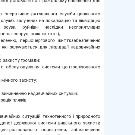
інової допомоги постраждалому населенню для
в оперативно-рятувальної служби цивільного
служб, залучених на локалізацію та ліквідацію
 зсуви, руйнівні наслідки несприятливих
ль і споруд, пожежі та ін.);
еленню, першочергового життєзабезпечення
які залучаються для ліквідації надзвичайних
;
о захисту громади;
ого обслуговування системи централізованого
імічного захисту;
я виникненню надзвичайних ситуацій;
зація пляжів.
звичайних ситуацій техногенного і природного
диної державної системи цивільного захисту,
централізованого оповіщення, забезпечення