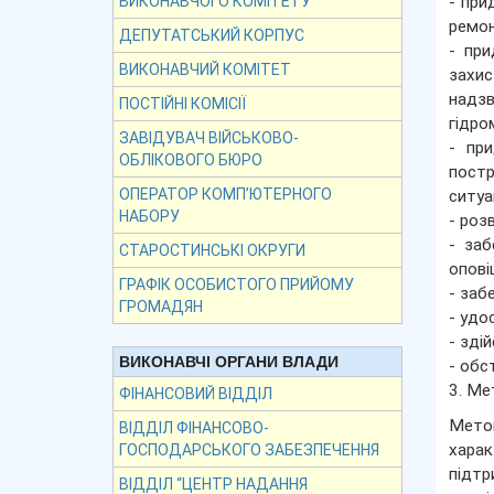
- при
ВИКОНАВЧОГО КОМІТЕТУ
ремон
ДЕПУТАТСЬКИЙ КОРПУС
- при
ВИКОНАВЧИЙ КОМІТЕТ
захис
надз
ПОСТІЙНІ КОМІСІЇ
гідро
ЗАВІДУВАЧ ВІЙСЬКОВО-
- пр
ОБЛІКОВОГО БЮРО
постр
ОПЕРАТОР КОМП’ЮТЕРНОГО
ситуа
НАБОРУ
- роз
- заб
СТАРОСТИНСЬКІ ОКРУГИ
опові
ГРАФІК ОСОБИСТОГО ПРИЙОМУ
- заб
ГРОМАДЯН
- удо
- зді
ВИКОНАВЧІ ОРГАНИ ВЛАДИ
- обс
3. Ме
ФІНАНСОВИЙ ВІДДІЛ
Метою
ВІДДІЛ ФІНАНСОВО-
харак
ГОСПОДАРСЬКОГО ЗАБЕЗПЕЧЕННЯ
підт
ВІДДІЛ “ЦЕНТР НАДАННЯ