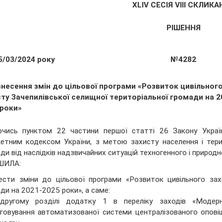
XLІV СЕСІЯ VIII СКЛИК
РІШЕННЯ
5/03/2024 року
№4282
внесення змін до цільової програми «Розвиток цивільног
сту Зачепилівської селищної територіальної громади на 2
 роки»
чись пунктом 22 частини першої статті 26 Закону Україн
тним кодексом України, з метою захисту населення і терит
ди від наслідків надзвичайних ситуацій техногенного і природ
ШИЛА:
ести зміни до цільової програми «Розвиток цивільного зах
ди на 2021-2025 роки», а саме:
другому розділі додатку 1 в переліку заходів «Модерніз
говування автоматизованої системи централізованого опові