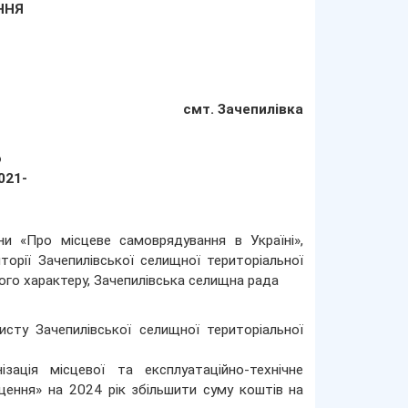
АННЯ
смт. Зачепилівка
о
021-
и «Про місцеве самоврядування в Україні»,
орії Зачепилівської селищної територіальної
ного характеру, Зачепилівська селищна рада
исту Зачепилівської селищної територіальної
ація місцевої та експлуатаційно-технічне
щення» на 2024 рік збільшити суму коштів на