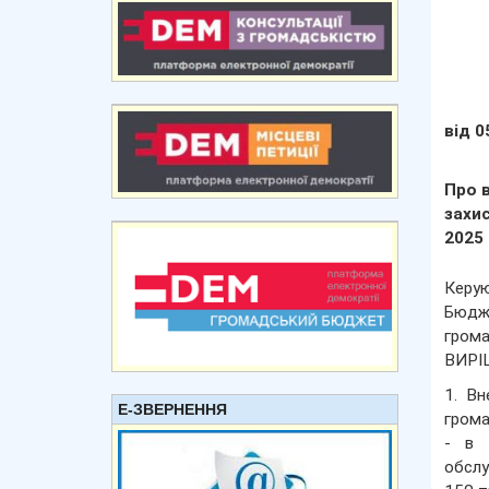
від 0
Про 
захи
2025
Керую
Бюдже
грома
ВИРІ
1. Вн
Е-ЗВЕРНЕННЯ
грома
- в 
обслу