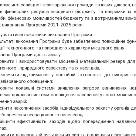
илівської селищної територіальної громади та інших джерел, 
и фінансових ресурсів місцевого бюджету та напрямки їх 
би, фінансових можливостей бюджету та з дотриманням вимог
 виконання Програми 2021-2025 роки.
зультативні показники виконання Програми
ультаті виконання Програми буде забезпечено повноцінне функ
ції техногенного та природного характеру місцевого рівня.
ання Програми дасть змогу:
овнити і використовувати місцевий матеріальний резерв для з
генного і природного характеру та їх наслідків;
езпечити підтримання у постійній готовності до використа
алізованого оповіщення;
орити локальні системи виявлення загрози виникнення над
пеки, локальні системи оповіщення населення у зонах можливог
нення аварій;
йснити накопичення засобів індивідуального захисту органів ди
абезпечення непрацюючого населення;
вищити ефективність заходів щодо попередження надзвича
тах;
ширити діапазон дій рятувальних сил та підвищити ефективні