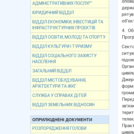
опові
АДМІНІСТРАТИВНИХ ПОСЛУГ”
держа
ЮРИДИЧНИЙ ВІДДІЛ
рятув
об’єк
ВІДДІЛ ЕКОНОМІКИ, ІНВЕСТИЦІЙ ТА
ІНФРАСТРУКТУРНИХ ПРОЕКТІВ
4. Об
Прог
ВІДДІЛ ОСВІТИ, МОЛОДІ ТА СПОРТУ
Секто
ВІДДІЛ КУЛЬТУРИ І ТУРИЗМУ
ситуа
ВІДДІЛ СОЦІАЛЬНОГО ЗАХИСТУ
підси
НАСЕЛЕННЯ
Орган
ЗАГАЛЬНИЙ ВІДДІЛ
цивіл
Джере
ВІДДІЛ МІСТОБУДУВАННЯ,
форм 
АРХІТЕКТУРИ ТА ЖКГ
грома
СЛУЖБА У СПРАВАХ ДІТЕЙ
Перед
ВІДДІЛ ЗЕМЕЛЬНИХ ВІДНОСИН
зв’яз
тери
телек
ОПРИЛЮДНЕНІ ДОКУМЕНТИ
Практ
РОЗПОРЯДЖЕННЯ ГОЛОВИ
циві