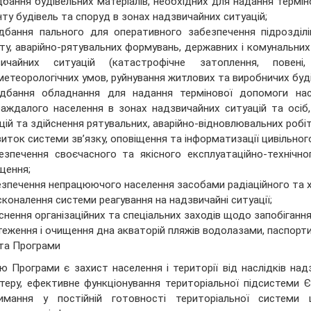
дбання будівельних матеріалів, необхідних для надання терм
ту будівель та споруд в зонах надзвичайних ситуацій;
дбання пального для оперативного забезпечення підрозділі
ту, аварійно-рятувальних формувань, державних і комунальних 
вичайних ситуацій (катастрофічне затоплення, повені,
метеорологічних умов, руйнування житлових та виробничих будіве
идбання обладнання для надання термінової допомоги нас
аждалого населення в зонах надзвичайних ситуацій та осіб, 
цій та здійснення рятувальних, аварійно-відновлювальних робіт
виток системи зв’язку, оповіщення та інформатизації цивільног
езпечення своєчасного та якісного експлуатаційно-технічн
щення;
езпечення непрацюючого населення засобами радіаційного та х
сконалення системи реагування на надзвичайні ситуації;
йснення організаційних та спеціальних заходів щодо запобіганн
теження і очищення дна акваторій пляжів водолазами, паспорти
та Програми
 Програми є захист населення і території від наслідків над
теру, ефективне функціонування територіальної підсистеми Є
римання у постійній готовності територіальної системи 