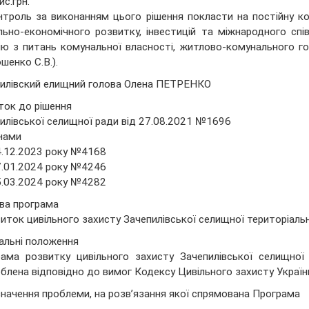
ис.грн.
нтроль за виконанням цього рішення покласти на постійну ко
льно-економічного розвитку, інвестицій та міжнародного спів
ію з питань комунальної власності, житлово-комунального г
шенко С.В.).
илівский елищний голова Олена ПЕТРЕНКО
ок до рішення
илівської селищної ради від 27.08.2021 №1696
інами
4.12.2023 року №4168
7.01.2024 року №4246
5.03.2024 року №4282
ва програма
иток цивільного захисту Зачепилівської селищної територіаль
гальні положення
ама розвитку цивільного захисту Зачепилівської селищної
блена відповідно до вимог Кодексу Цивільного захисту Україн
значення проблеми, на розв’язання якої спрямована Програма