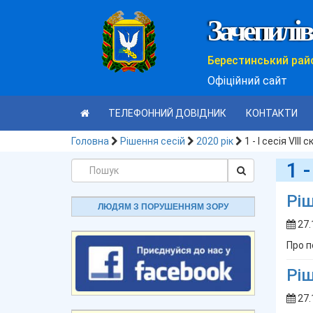
Зачепилів
Берестинський рай
Офіційний сайт
ТЕЛЕФОННИЙ ДОВІДНИК
КОНТАКТИ
Головна
Рішення сесій
2020 рік
1 - І сесія VІІІ
1 -
Ріш
ЛЮДЯМ З ПОРУШЕННЯМ ЗОРУ
27.
Про п
Ріш
27.