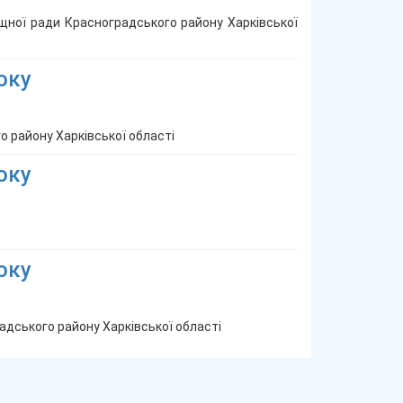
щної ради Красноградського району Харківської
оку
 району Харківської області
оку
оку
дського району Харківської області