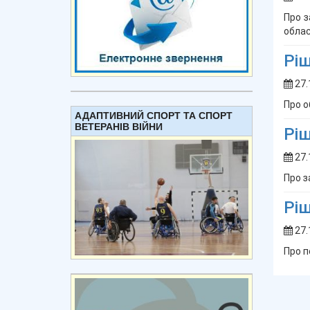
Про з
облас
Ріш
27.
Про о
АДАПТИВНИЙ СПОРТ ТА СПОРТ
ВЕТЕРАНІВ ВІЙНИ
Ріш
27.
Про з
Ріш
27.
Про п