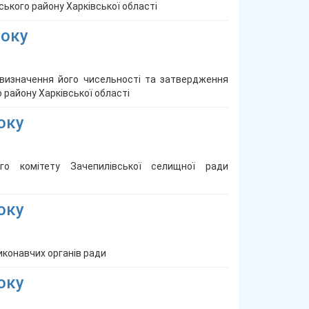
ького району Харківської області
року
 визначення його чисельності та затвердження
району Харківської області
оку
го комітету Зачепилівської селищної ради
оку
иконавчих органів ради
оку