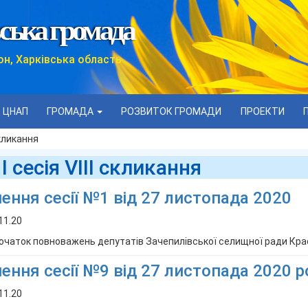
ська громада
он, Харківська область
ЦНАП
ГРОМАДА
РОЗВИТОК ГРОМАДИ
ПРОЕКТИ
 скликання
 І сесія VІІІ скликання
ення сесії №1 від 27 листопада 2020
11.20
очаток повноважень депутатів Зачепилівської селищної ради Крас
ення сесії №9 від 27 листопада 2020 р
11.20