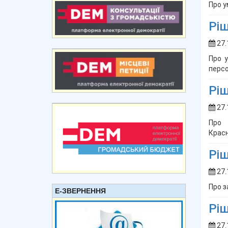
Про у
Ріш
27.
Про у
персо
Ріш
27.
Про 
Красн
Ріш
27.
Про з
Е-ЗВЕРНЕННЯ
Ріш
27.