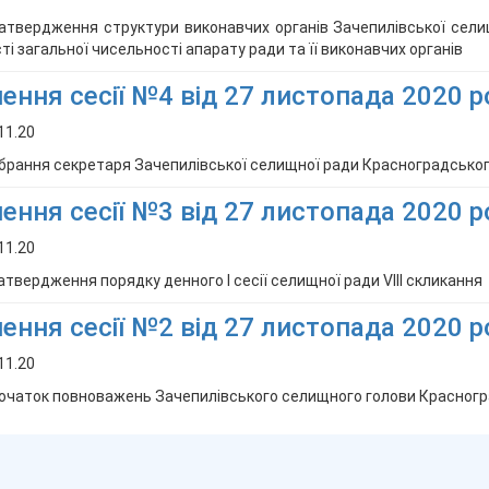
атвердження структури виконавчих органів Зачепилівської сели
ті загальної чисельності апарату ради та її виконавчих органів
ення сесії №4 від 27 листопада 2020 р
11.20
брання секретаря Зачепилівської селищної ради Красноградського
ення сесії №3 від 27 листопада 2020 р
11.20
атвердження порядку денного І сесії селищної ради VІІІ скликання
ення сесії №2 від 27 листопада 2020 р
11.20
очаток повноважень Зачепилівського селищного голови Красногра