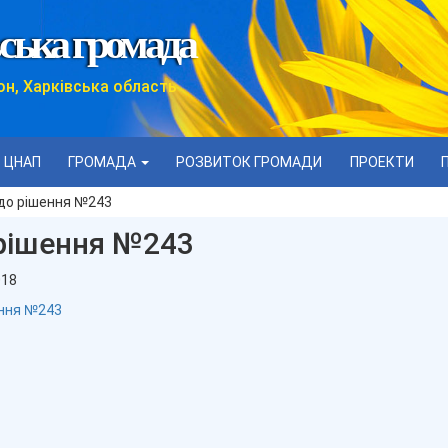
ська громада
он, Харківська область
ЦНАП
ГРОМАДА
РОЗВИТОК ГРОМАДИ
ПРОЕКТИ
до рішення №243
рішення №243
018
ення №243