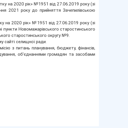
ку на 2020 рік» №1951 від 27.06.2019 року (зі
ічня 2021 року до прийняття Зачепилівською
у на 2020 рік» №1951 від 27.06.2019 року (зі
ені пункти Новомажарівського старостинського
ького старостинського округу №9.
у сайті селищної ради.
ісію з питань планування, бюджету, фінансів,
ядування, об’єднаннями громадян та засобами