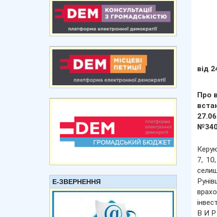
від 2
Про в
вста
27.06
№340
Керую
7, 10
сели
Рунів
Е-ЗВЕРНЕННЯ
врахо
інвес
В И Р