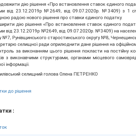
одовжити дію рішення «Про встановлення ставок єдиного подат
ми від 23.12.2019р №2649, від 09.07.2020р. №3409) з 1 с
ною радою нового рішення про ставки єдиного податку.
ширити дію рішення «Про встановлення ставок єдиного податк
ми від 23.12.2019р №2649, від 09.07.2020р. №3409) на насел
у №7, Рунівщинського старостинського округу №8, Чернещинс
кретарю селищної ради оприлюднити дане рішення на офіційном
нтроль за виконанням цього рішення покласти на постійну ком
ків з виконавчими структурами, органами місцевого самовр
ої інформації.
илівський селищний голова Олена ПЕТРЕНКО
ки до рішення
тки :
ток