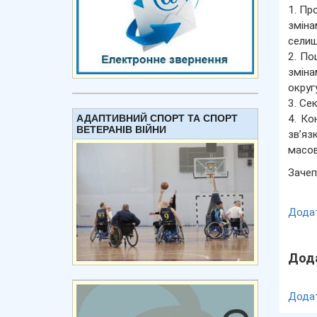
1. Пр
зміна
селищ
2. По
зміна
округ
3. Се
АДАПТИВНИЙ СПОРТ ТА СПОРТ
4. Ко
ВЕТЕРАНІВ ВІЙНИ
зв’яз
масов
Зачеп
Додат
Дода
Дода