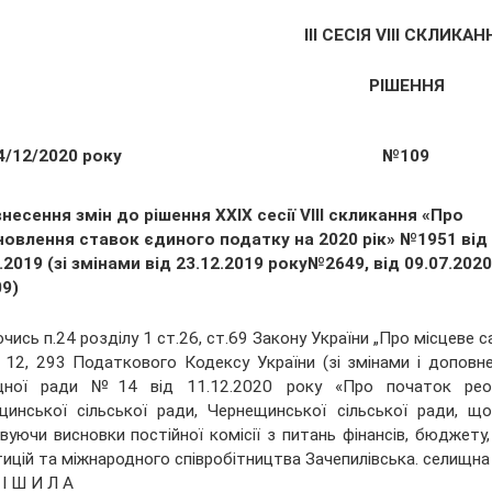
ІІІ СЕСІЯ VIII СКЛИКАН
РІШЕННЯ
4/12/2020 року
№109
несення змін до рішення XXIX сесії VIII скликання «Про
новлення ставок єдиного податку на 2020 рік» №1951 від
.2019 (зі змінами від 23.12.2019 року№2649, від 09.07.2020
9)
чись п.24 розділу 1 ст.26, ст.69 Закону України „Про місцеве с
, 12, 293 Податкового Кодексу України (зі змінами і доповне
щної ради №14 від 11.12.2020 року «Про початок реорга
щинської сільської ради, Чернещинської сільської ради, щ
вуючи висновки постійної комісії з питань фінансів, бюджету
тицій та міжнародного співробітництва Зачепилівська. селищна
 І Ш И Л А