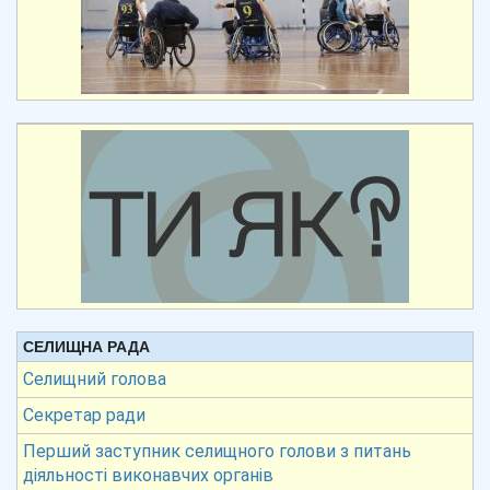
СЕЛИЩНА РАДА
Селищний голова
Секретар ради
Перший заступник селищного голови з питань
діяльності виконавчих органів