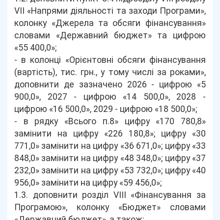
VII «Напрями діяльності та заходи Програми»,
колонку «Джерела та обсяги фінансування»
словами «Державний бюджет» та цифрою
«55 400,0»;
- в колонці «Орієнтовні обсяги фінансування
(вартість), тис. грн., у тому числі за роками»,
доповнити де зазначено 2026 - цифрою «5
900,0», 2027 - цифрою «14 500,0», 2028 -
цифрою «16 500,0», 2029 - цифрою «18 500,0»;
- в рядку «Всього п.8» цифру «170 780,8»
замінити на цифру «226 180,8»; цифру «30
771,0» замінити на цифру «36 671,0»; цифру «33
848,0» замінити на цифру «48 348,0»; цифру «37
232,0» замінити на цифру «53 732,0»; цифру «40
956,0» замінити на цифру «59 456,0»;
1.3. доповнити розділ VIII «Фінансування за
Програмою», колонку «Бюджет» словами
«Державний бюджет», а також: