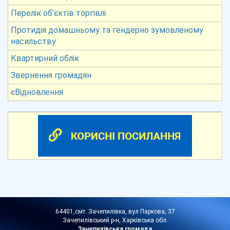
Перелік об’єктів торгівлі
Протидія домашньому та гендерно зумовленому
насильству
Квартирний облік
Звернення громадян
єВідновлення
64401,смт. Зачепилівка, вул Паркова, 37
Зачепилівський р-н, Харківська обл.
Зачепилівська громада