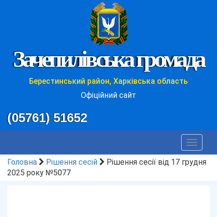
Зачепилівська громада
Берестинський район, Харківська область
Офіційний сайт
(05761) 51652
Toggle
navigat
Головна
Рішення сесій
Рішення сесії від 17 грудня
2025 року №5077