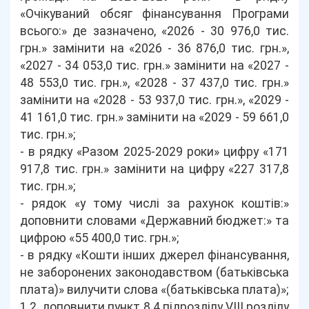
«Очікуваний обсяг фінансування Програми
всього:» де зазначено, «2026 - 30 976,0 тис.
грн.» замінити на «2026 - 36 876,0 тис. грн.»,
«2027 - 34 053,0 тис. грн.» замінити на «2027 -
48 553,0 тис. грн.», «2028 - 37 437,0 тис. грн.»
замінити на «2028 - 53 937,0 тис. грн.», «2029 -
41 161,0 тис. грн.» замінити на «2029 - 59 661,0
тис. грн.»;
- в рядку «Разом 2025-2029 роки» цифру «171
917,8 тис. грн.» замінити на цифру «227 317,8
тис. грн.»;
- рядок «у тому числі за рахунок коштів:»
доповнити словами «Державний бюджет:» та
цифрою «55 400,0 тис. грн.»;
- в рядку «Кошти інших джерел фінансування,
не заборонених законодавством (батьківська
плата)» вилучити слова «(батьківська плата)»;
1.2. доповнити пункт 8.4 підрозділу VIII розділу