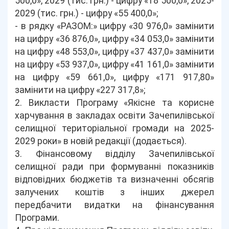
500,0», 2029 (тис. грн.) - цифру «18 500,0», 2025-
2029 (тис. грн.) - цифру «55 400,0»;
- в рядку «РАЗОМ:» цифру «30 976,0» замінити
на цифру «36 876,0», цифру «34 053,0» замінити
на цифру «48 553,0», цифру «37 437,0» замінити
на цифру «53 937,0», цифру «41 161,0» замінити
на цифру «59 661,0», цифру «171 917,80»
замінити на цифру «227 317,8»;
2. Викласти Програму «Якісне та корисне
харчування в закладах освіти Зачепилівської
селищної територіальної громади на 2025-
2029 роки» в новій редакції (додається).
3. Фінансовому відділу Зачепилівської
селищної ради при формуванні показників
відповідних бюджетів та визначенні обсягів
залучених коштів з інших джерел
передбачити видатки на фінансування
Програми.