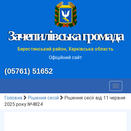
Зачепилівська громада
Берестинський район, Харківська область
Офіційний сайт
(05761) 51652
Toggle
navigat
Головна
Рішення сесій
Рішення сесії від 11 червня
2025 року №4824