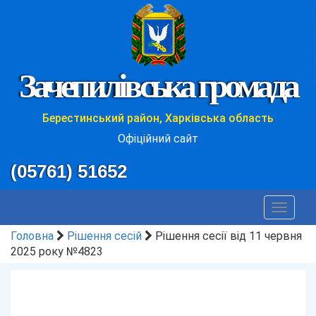
Зачепилівська громада
Берестинський район, Харківська область
Офіційний сайт
(05761) 51652
Toggle
navigat
Головна
Рішення сесій
Рішення сесії від 11 червня
2025 року №4823