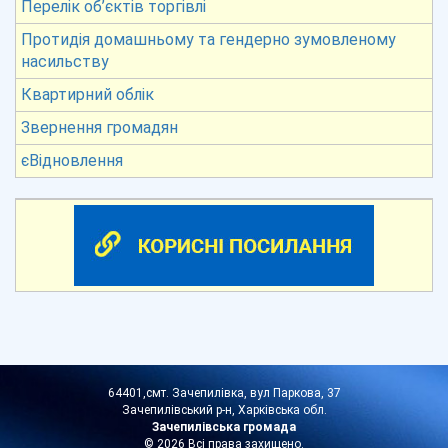
Перелік об’єктів торгівлі
Протидія домашньому та гендерно зумовленому
насильству
Квартирний облік
Звернення громадян
єВідновлення
64401,смт. Зачепилівка, вул Паркова, 37
Зачепилівський р-н, Харківська обл.
Зачепилівська громада
© 2026 Всі права захищено.