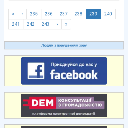
(current)
«
‹
235
236
237
238
239
240
241
242
243
›
»
Людям з порушенням зору