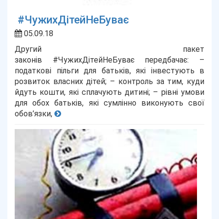
#ЧужихДітейНеБуває
05.09.18
Другий пакет
законів #ЧужихДітейНеБуває передбачає: –
податкові пільги для батьків, які інвестують в
розвиток власних дітей; – контроль за тим, куди
йдуть кошти, які сплачують дитині; – рівні умови
для обох батьків, які сумлінно виконують свої
обов’язки,