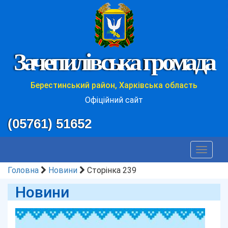
Зачепилівська громада
Берестинський район, Харківська область
Офіційний сайт
(05761) 51652
Toggle
navigat
Головна
Новини
Сторінка 239
Новини