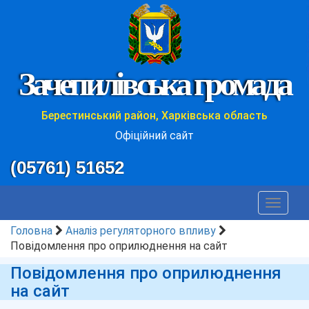
Зачепилівська громада
Берестинський район, Харківська область
Офіційний сайт
(05761) 51652
Toggle
navigat
Головна
Аналіз регуляторного впливу
Повідомлення про оприлюднення на сайт
Повідомлення про оприлюднення
на сайт