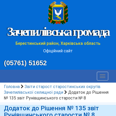
Зачепилівська громада
Берестинський район, Харківська область
Офіційний сайт
(05761) 51652
Toggle
navigat
Головна
Звіти старост старостинських округів
Зачепилівської селищної ради
Додаток до Рішення
№ 135 звіт Рунівщинського старости № 8
Додаток до Рішення № 135 звіт
Рунівщинського старости № 8