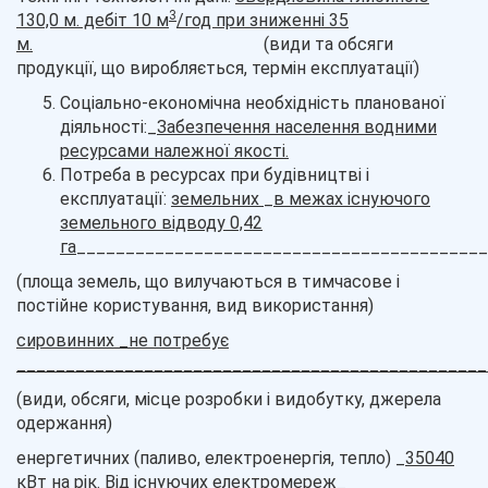
3
130,0 м. дебіт 10 м
/год при зниженні 35
м.
(види та обсяги
продукції, що виробляється, термін експлуатації)
Соціально-економічна необхідність планованої
діяльності:_
Забезпечення населення водними
ресурсами належної якості.
Потреба в ресурсах при будівництві і
експлуатації:
земельних
_
в межах існуючого
земельного відводу 0,42
га
__________________________________________
(площа земель, що вилучаються в тимчасове і
постійне користування, вид використання)
сировинних
_
не потребує
________________________________________________
(види, обсяги, місце розробки і видобутку, джерела
одержання)
енергетичних (паливо, електроенергія, тепло) _
35040
кВт на рік. Від існуючих електромереж
_