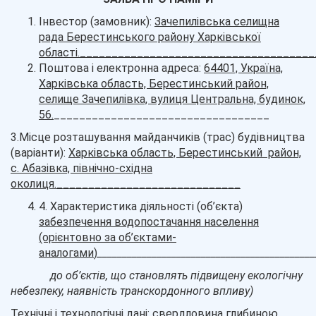
Інвестор (замовник):
Зачепилівська селищна
рада Берестинського району Харківської
області.____________________________________
Поштова і електронна адреса:
64401, Україна,
Харківська область, Берестинський район,
селище Зачепилівка, вулиця Центральна, будинок,
56.
__________________________________
3.Місце розташування майданчиків (трас) будівництва
(варіанти):
Харківська область, Берестинський район,
с. Абазівка, північно-східна
околиця._____________________________
4. Характеристика діяльності (об’єкта)
забезпечення водопостачання населення
(орієнтовно за об’єктами-
аналогами
)
__________________________________
__________
до об’єктів, що становлять підвищену екологічну
небезпеку, наявність транскордонного впливу)
Технічні і технологічні дані:
свердловина глибиною