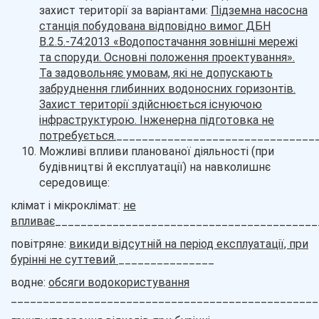
захист території за варіантами:
Підземна насосна
станція побудована відповідно вимог ДБН
В.2.5.-74:2013 «Водопостачання зовнішні мережі
та споруди. Основні положення проектування».
Та задовольняє умовам, які не допускають
забруднення глибинних водоносних горизонтів.
Захист території здійснюється існуючою
інфраструктурою. Інженерна підготовка не
потребується.
_______________________________
Можливі впливи планованої діяльності (при
будівництві й експлуатації) на навколишнє
середовище:
клімат і мікроклімат:
не
впливає
_________________________________________
повітряне:
викиди
відсутній на період експлуатації, при
бурінні не суттевий
_______________
водне:
обсяги водокористування
________________________________________________