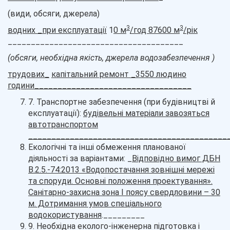
(види, обсяги, джерела)
3
3
водних _при експлуатації
1
0 м
/год 87600 м
/рік
______________________________________
(обсяги, необхідна якість, джерела водозабезпечення
)
трудових_
капітальний ремонт _3550 людино
години__________________________________
7. Транспортне забезпечення (при будівництві й
експлуатації):
будівельні матеріали завозяться
автотранспортом
___________________________
________________
Екологічні та інші обмеження планованої
діяльності за варіантами: _
Відповідно вимог ДБН
В.2.5.-74:2013 «Водопостачання зовнішні мережі
та споруди. Основні положення проектування».
Санітарно-захисна зона І поясу свердловини – 30
м. Дотримання умов спеціального
водокористування
._________
9. Необхідна еколого-інженерна підготовка і