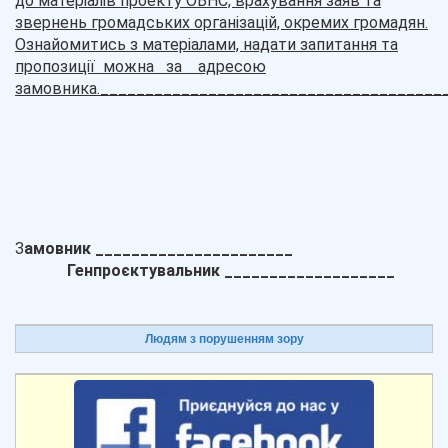
до матеріалів проекту ОВНС, врахування заяв та
звернень громадських організацій, окремих громадян.
Ознайомитись з матеріалами, надати запитання та
пропозиції можна за адресою
замовника.
_
_____________________________________
З
амовник ______________________
Генпро
є
ктувальник ___________________
Людям з порушенням зору