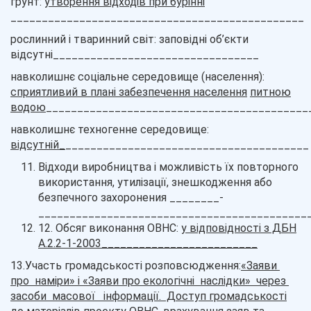
грунт:
утворення відходів при бурінні
_______________________________________________
рослинний і тваринний світ: заповідні об’єкти
відсутні_________________________________
навколишнє соціальне середовище (населення):
сприятливий в плані забезпечення населення
питною
водою
__________________________________________
навколишнє техногенне середовище:
відсутній_
_______________________________________
Відходи виробництва і можливість їх повторного
використання, утилізації, знешкодження або
безпечного захоронения ________-
___________________________________________
12. Обсяг виконання ОВНС:
у відповідності з ДБН
А.2.2-1-2003_________________________
13.Участь громадськості розповсюдження:
«Заяви
про наміри» і «Заяви про екологічні наслідки» через
засоби масової інформації. Доступ громадськості