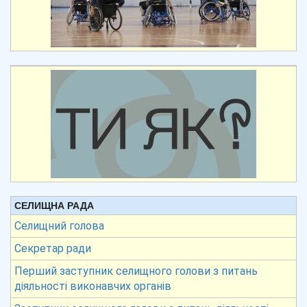
СЕЛИЩНА РАДА
Селищний голова
Секретар ради
Перший заступник селищного голови з питань
діяльності виконавчих органів