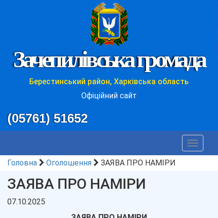
Зачепилівська громада
Берестинський район, Харківська область
Офіційний сайт
(05761) 51652
Toggle
navigat
Головна
Оголошення
ЗАЯВА ПРО НАМІРИ
ЗАЯВА ПРО НАМІРИ
07.10.2025
ЗАЯВА ПРО НАМІРИ