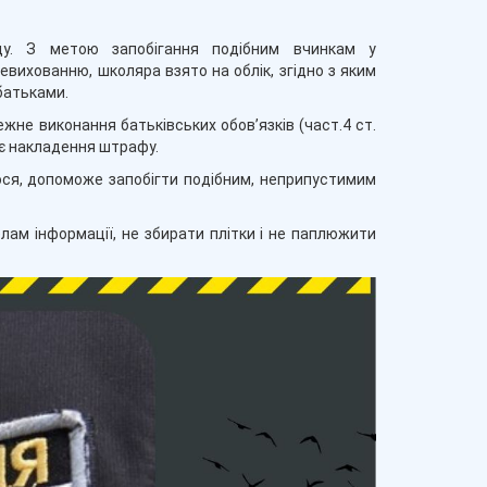
іду. З метою запобігання подібним вчинкам у
евихованню, школяра взято на облік, згідно з яким
батьками.
жне виконання батьківських обов’язків (част.4 ст.
ає накладення штрафу.
мося, допоможе запобігти подібним, неприпустимим
ам інформації, не збирати плітки і не паплюжити