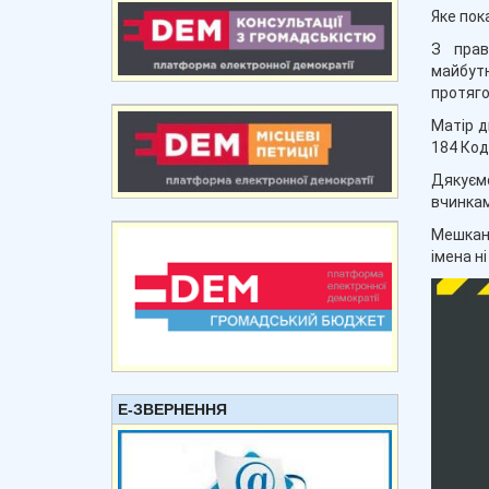
Яке пок
З прав
майбутн
протяго
Матір д
184 Код
Дякуємо
вчинкам
Мешканц
імена н
Е-ЗВЕРНЕННЯ