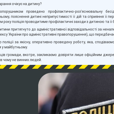
арання очікує на дитину?
опорушником проведено профілактично-роз’яснювальну бес
ьому, пояснення дитині неприпустимості її дій та сприяння її пер
м року поліція проводитиме профілактичні заходи з дитиною та її 
итини притягнуто до адміністративної відповідальності за ненале
ексу України про адміністративні правопорушення), що передбач
 поліції
за якісну, оперативно проведену роботу, яка, сподіває
 у майбутньому.
ів громади, вкотре, закликаємо
довіряти лише офіційним джерел
і в чому не винних людей.