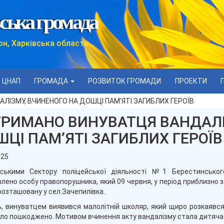
ська громада
он, Харківська область
ЦНАП
ГРОМАДА
РОЗВИТОК ГРОМАДИ
ПРОЕКТИ
ІЗМУ, ВЧИНЕНОГО НА ДОШЦІ ПАМ’ЯТІ ЗАГИБЛИХ ГЕРОЇВ
ТРИМАНО ВИНУВАТЦЯ ВАНДАЛІ
ЦІ ПАМ’ЯТІ ЗАГИБЛИХ ГЕРОЇВ
025
йськими Сектору поліцейської діяльності №1 Берестинсько
влено особу правопорушника
, який 09 червня, у період приблизно
 розташовану у сел.Зачепилівка.
ь,
винуватцем виявився малолітній школяр
, який щиро розкаявся
ло пошкоджено. Мотивом вчинення акту вандалізму стала дитяча