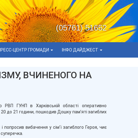
(05761) 51652
ПРЕСС-ЦЕНТР ГРОМАДИ
ІНФО ДАЙДЖЕСТ
ЗМУ, ВЧИНЕНОГО НА
го РВП ГУНП в Харківській області
оперативно
 з 20 до 21 години, пошкодив Дошку пам’яті загиблих
 і попросив вибачення у сім’ї загиблого Героя, чиє
 суперечка.