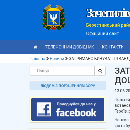
Зачепилів
Берестинський рай
Офіційний сайт
ТЕЛЕФОННИЙ ДОВІДНИК
КОНТАКТИ
Головна
Новини
ЗАТРИМАНО ВИНУВАТЦЯ ВАНДАЛ
ЗА
ДОШ
ЛЮДЯМ З ПОРУШЕННЯМ ЗОРУ
13.06.2
Поліце
встано
Героїв,
На жал
фото бу