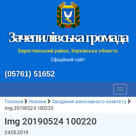
Зачепилівська громада
Берестинський район, Харківська область
Офіційний сайт
(05761) 51652
Toggle
navigat
Головна
Новини
Засідання виконавчого комітету
Img 20190524 100220
Img 20190524 100220
24.05.2019