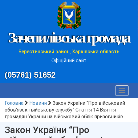
Зачепилівська громада
Берестинський район, Харківська область
Офіційний сайт
(05761) 51652
Toggle
navigat
Головна
Новини
Закон України “Про військовий
обов’язок і військову службу” Стаття 14 Взяття
громадян України на військовий облік призовників
Закон України “Про