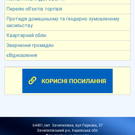
Перелік об’єктів торгівлі
Протидія домашньому та гендерно зумовленому
насильству
Квартирний облік
Звернення громадян
єВідновлення
64401,смт. Зачепилівка, вул Паркова, 37
Зачепилівський р-н, Харківська обл.