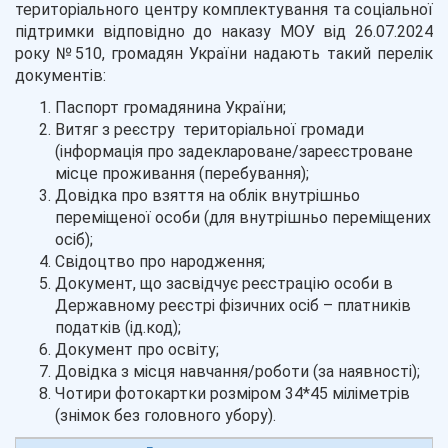
територіального центру комплектування та соціальної
підтримки відповідно до наказу МОУ від 26.07.2024
року №510, громадян України надають такий перелік
документів:
Паспорт громадянина України;
Витяг з реєстру територіальної громади
(інформація про задеклароване/зареєстроване
місце проживання (перебування);
Довідка про взяття на облік внутрішньо
переміщеної особи (для внутрішньо переміщених
осіб);
Свідоцтво про народження;
Документ, що засвідчує реєстрацію особи в
Державному реєстрі фізичних осіб – платників
податків (ід.код);
Документ про освіту;
Довідка з місця навчання/роботи (за наявності);
Чотири фотокартки розміром 34*45 міліметрів
(знімок без головного убору).