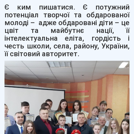
Є ким пишатися. Є потужний
потенціал творчої та обдарованої
молоді – адже обдаровані діти – це
цвіт та майбутнє нації, її
інтелектуальна еліта, гордість і
честь школи, села, району, України,
її світовий авторитет.