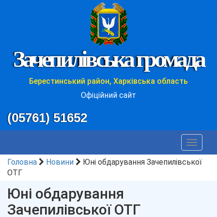
Зачепилівська громада
Берестинський район, Харківська область
Офіційний сайт
(05761) 51652
Toggle
navigat
Головна
Новини
Юні обдарування Зачепилівської
ОТГ
Юні обдарування
Зачепилівської ОТГ