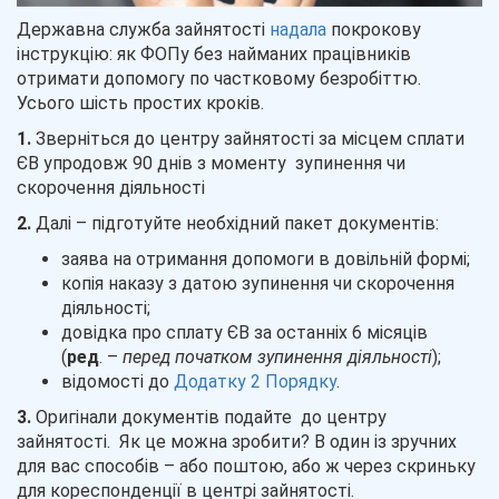
Державна служба зайнятості
надала
покрокову
інструкцію: як ФОПу без найманих працівників
отримати допомогу по частковому безробіттю.
Усього шість простих кроків.
1.
Зверніться до центру зайнятості за місцем сплати
ЄВ упродовж 90 днів з моменту зупинення чи
скорочення діяльності
2.
Далі – підготуйте необхідний пакeт документів:
заява на отримання допомоги в довільній формі;
копія наказу з датою зупинення чи скорочення
діяльності;
довідка про сплату ЄВ за останніх 6 місяців
(
ред
.
–
перед початком зупинення діяльності
);
відомості до
Додатку 2 Порядку
.
3.
Оригінали документів подайте до центру
зайнятості. Як це можна зробити? В один із зручних
для вас способів – або поштою, або ж через скриньку
для кореспонденції в центрі зайнятості.