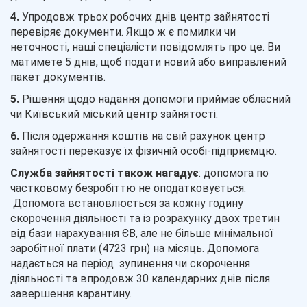
4.
Упродовж трьох робочих днів центр зайнятості
перевіряє документи. Якщо ж є помилки чи
неточності, наші спеціалісти повідомлять про це. Ви
матимете 5 днів, щоб подати новий або виправлений
пакет документів.
5.
Рішення щодо надання допомоги приймає обласний
чи Київський міський центр зайнятості.
6.
Після одержання коштів на свій рахунок центр
зайнятості переказує їх фізичній особі-підприємцю.
Служба зайнятості також нагадує
: допомога по
частковому безробіттю не оподатковується.
Допомога встановлюється за кожну годину
скорочення діяльності та із розрахунку двох третин
від бази нарахування ЄВ, але не більше мінімальної
заробітної плати (4723 грн) на місяць. Допомога
надається на період зупинення чи скорочення
діяльності та впродовж 30 календарних днів після
завершення карантину.