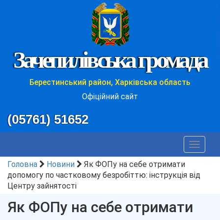
Зачепилівська громада
Берестинський район, Харківська область
Офіційний сайт
(05761) 51652
Toggle
navigat
Головна
Новини
Як ФОПу на себе отримати
допомогу по частковому безробіттю: інструкція від
Центру зайнятості
Як ФОПу на себе отримати