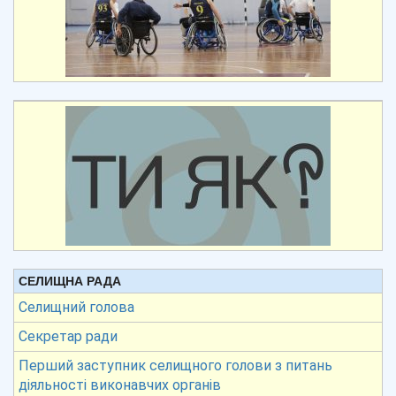
СЕЛИЩНА РАДА
Селищний голова
Секретар ради
Перший заступник селищного голови з питань
діяльності виконавчих органів