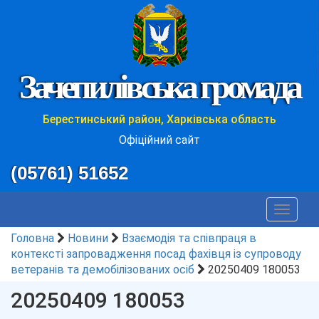
Зачепилівська громада
Берестинський район, Харківська область
Офіційний сайт
(05761) 51652
Toggle
navigat
Головна
Новини
Взаємодія та співпраця в
контексті запровадження посад фахівця із супроводу
ветеранів та демобілізованих осіб
20250409 180053
20250409 180053