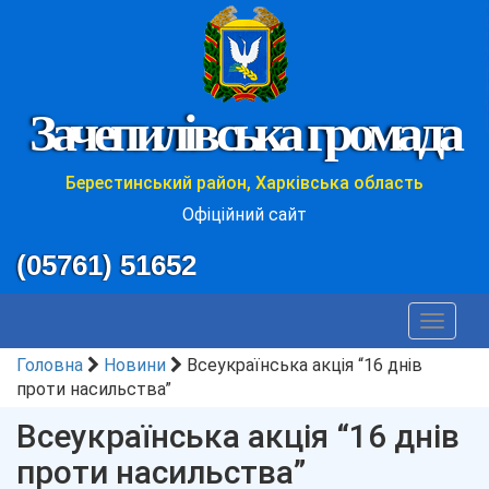
Зачепилівська громада
Берестинський район, Харківська область
Офіційний сайт
(05761) 51652
Toggle
navigat
Головна
Новини
Всеукраїнська акція “16 днів
проти насильства”
Всеукраїнська акція “16 днів
проти насильства”