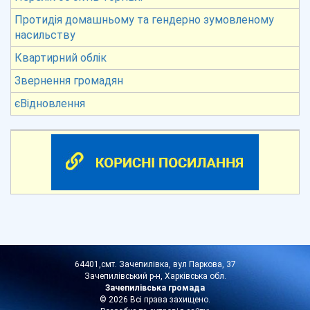
Протидія домашньому та гендерно зумовленому
насильству
Квартирний облік
Звернення громадян
єВідновлення
64401,смт. Зачепилівка, вул Паркова, 37
Зачепилівський р-н, Харківська обл.
Зачепилівська громада
© 2026 Всі права захищено.