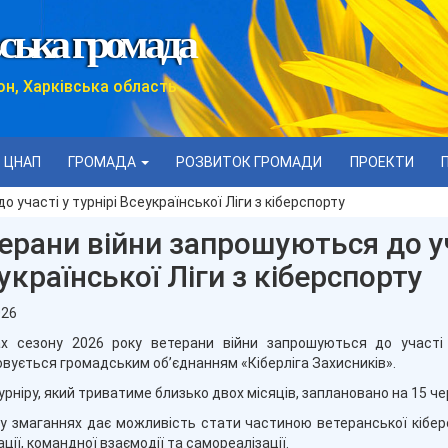
ська громада
он, Харківська область
ЦНАП
ГРОМАДА
РОЗВИТОК ГРОМАДИ
ПРОЕКТИ
 участі у турнірі Всеукраїнської Ліги з кіберспорту
ерани війни запрошуються до уча
української Ліги з кіберспорту
026
х сезону 2026 року ветерани війни запрошуються до участі у 
овується громадським об’єднанням «Кіберліга Захисників».
урніру, який триватиме близько двох місяців, заплановано на 15 че
у змаганнях дає можливість стати частиною ветеранської кіберс
ації, командної взаємодії та самореалізації.