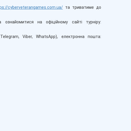
ps://cyberveterangames.com.ua/
та триватиме до
 ознайомитися на офіційному сайті турніру:
elegram, Viber, WhatsApp), електронна пошта: