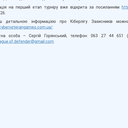
ація на перший етап турніру вже відкрита за посиланням
htt
26.
ш детальною інформацією про Кіберлігу Захисників можна
/cyberveterangames.com.ua/
.
тна особа – Сергій Горянський, телефон: 063 27 44 651 (T
eague.of.defender@gmail.com
.