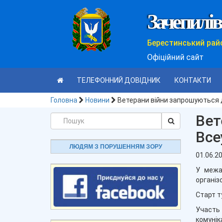
Зачепилів
Берестинський рай
Офіційний сайт
ТЕЛЕФОННИЙ ДОВІДНИК
КОНТАКТИ
Головна
Новини
Ветерани війни запрошуються до
Вет
Все
ЛЮДЯМ З ПОРУШЕННЯМ ЗОРУ
01.06.2
У межа
організ
Старт т
Участь 
комунік