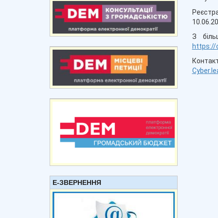
Реєстр
10.06.20
З біль
https:/
Контак
Cyber.l
Е-ЗВЕРНЕННЯ