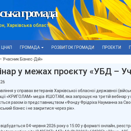
ська громада
он, Харківська область
ЦНАП
ГРОМАДА
РОЗВИТОК ГРОМАДИ
ПРОЕКТИ
– Учасник Бізнес-Дій»
інар у межах проєкту «УБД – Уч
026
вління у справах ветеранів Харківської обласної державної (війсь
ації «КРИГОЛАМ» медіа #ШОТАМ, яка запрошує на третій вебінар у 
ється разом із представництвом «Фонду Фрідріха Науманна за Свобод
ський бізнес і не закритися через рік».
 відбудеться 04 червня 2026 року о 15:00 у форматі онлайн, реєстр