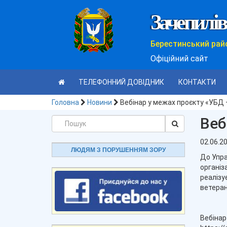
Зачепилів
Берестинський рай
Офіційний сайт
ТЕЛЕФОННИЙ ДОВІДНИК
КОНТАКТИ
Головна
Новини
Вебінар у межах проєкту «УБД 
Веб
02.06.2
ЛЮДЯМ З ПОРУШЕННЯМ ЗОРУ
До Упра
організ
реалізу
ветеран
Вебінар