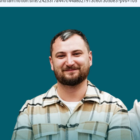
/shotam.notion.site/24253f7a447c44a8b21913c60f305be3?pvs=105