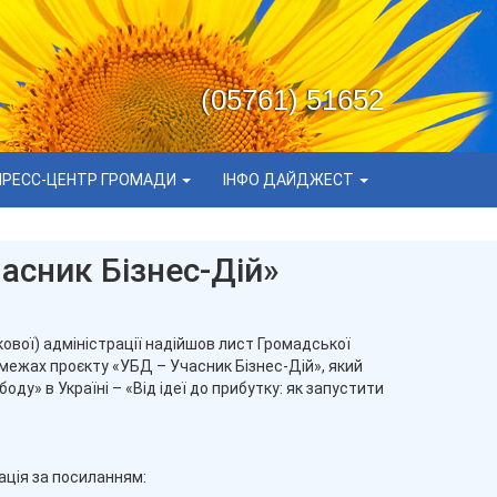
(05761) 51652
ПРЕСС-ЦЕНТР ГРОМАДИ
ІНФО ДАЙДЖЕСТ
асник Бізнес-Дій»
кової) адміністрації надійшов лист Громадської
межах проєкту «УБД – Учасник Бізнес-Дій», який
у» в Україні – «Від ідеї до прибутку: як запустити
ація за посиланням: