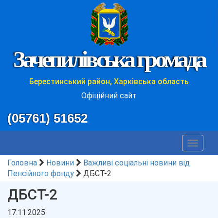
Зачепилівська громада
Берестинський район, Харківська область
Офіційний сайт
(05761) 51652
Toggle
navigat
Головна
Новини
Важливі соціальні новини від
Пенсійного фонду
ДБСТ-2
ДБСТ-2
17.11.2025