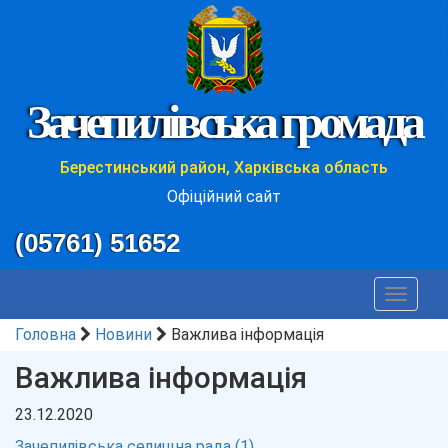
Зачепилівська громада
Берестинський район, Харківська область
Офіційний сайт
(05761) 51652
Toggle
navigat
Головна
Новини
Важлива інформація
Важлива інформація
23.12.2020
Зачепилівська селищна рада (1)