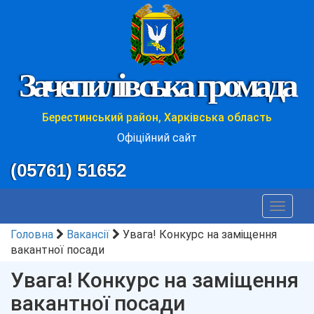
Зачепилівська громада
Берестинський район, Харківська область
Офіційний сайт
(05761) 51652
Toggle
navigat
Головна
Вакансії
Увага! Конкурс на заміщення
вакантної посади
Увага! Конкурс на заміщення
вакантної посади