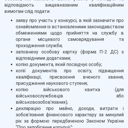
відповідають вищевказаним кваліфікаційним
вимогам слід подати:
заяву про участь у конкурсі, в якій зазначити про
ознайомлення із встановленими законодавством
обмеженнями щодо прийняття на службу в
органи місцевого самоврядування та
проходження служби;
заповнену особову картку (форма П-2 ДС) з
відповідними додатками;
копію документа, який посвідчує особу;
копії документів про освіту, підвищення
кваліфікації, присвоєння вченого звання,
присудження наукового ступеня;
копію військового квитка (для
військовослужбовців або
військовозобов’язаних);
декларацію про майно, доходи, витрати і
зобов’язання фінансового характеру за минулий
рік за формою передбаченою Законом України
“Про запобігання корупції”;