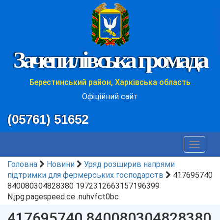
Зачепилівська громада
Берестинський район, Харківська область
Офіційний сайт
(05761) 51652
Toggle
navigat
Головна
Новини
Уряд розширив напрями
підтримки для фермерських господарств
417695740
840080304828380 1972312663157196399
N.jpg.pagespeed.ce .nuhvfct0bc
417695740 840080304828380