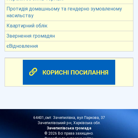
Протидія домашньому та гендерно зумовленому
насильству
Квартирний облік
Звернення громадян
єВідновлення
64401,смт. Зачепилівка, вул Паркова, 37
Зачепилівський р-н, Харківська обл.
Зачепилівська громада
© 2026 Всі права захищено.