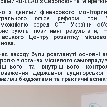
рами «U-LEAD з Європою» та Мінрегіон
дно з даними фінансового моніторин
трального офісу реформ при Мі
оможністю серед ОТГ України об’
онструють позитивні результати, 
ківського Центру розвитку місце
нова.
час заходу були розглянуті основні 
ролю в органах місцевого самоврядув
нішнього та внутрішнього контро
новаження Державної аудиторсько
евими бюджетами та практичні аспекти 