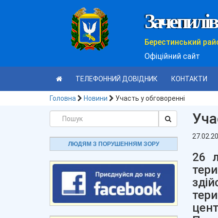
Зачепилів
Берестинський рай
Офіційний сайт
ТЕЛЕФОННИЙ ДОВІДНИК
КОНТАКТИ
Головна
Новини
Участь у обговоренні
Уча
27.02.2
ЛЮДЯМ З ПОРУШЕННЯМ ЗОРУ
26 л
тер
зді
тер
цент