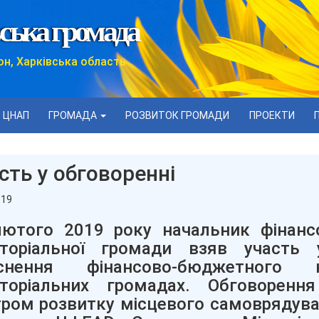
ська громада
он, Харківська область
ЦНАП
ГРОМАДА
РОЗВИТОК ГРОМАДИ
ПРОЕКТИ
сть у обговоренні
019
ютого 2019 року начальник фінансо
иторіальної громади взяв участь
йснення фінансово-бюджетного
иторіальних громадах. Обговоренн
ром розвитку місцевого самоврядува