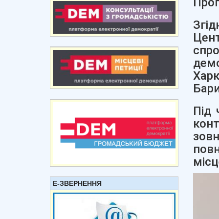
Прог
Згі
Цен
спр
дем
Хар
Бари
Під 
конт
зов
пов
місц
Е-ЗВЕРНЕННЯ