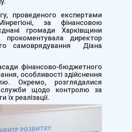
у.
гу, проведеного експертами
нрегіоні, за фінансовою
єднані громади Харківщини
– прокоментувала директор
вого самоврядування Діана
засади фінансово-бюджетного
ання, особливості здійснення
лю. Окремо, розглядалися
ї служби щодо контролю за
їх реалізації.