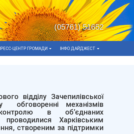
(05761) 51652
ПРЕСС-ЦЕНТР ГРОМАДИ
ІНФО ДАЙДЖЕСТ
вого відділу Зачепилівської
 у обговоренні механізмів
 контролю в об’єднаних
я проводилися Харківським
ння, створеним за підтримки