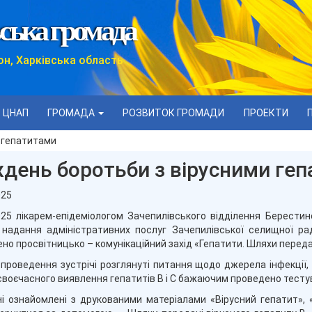
ська громада
он, Харківська область
ЦНАП
ГРОМАДА
РОЗВИТОК ГРОМАДИ
ПРОЕКТИ
 гепатитами
день боротьби з вірусними ге
025
025 лікарем-епідеміологом Зачепилівського відділення Берестин
 надання адміністративних послуг Зачепилівської селищної ра
но просвітницько – комунікаційний захід «Гепатити. Шляхи переда
 проведення зустрічі розглянуті питання щодо джерела інфекції,
воєчасного виявлення гепатитів В і С бажаючим проведено тестува
і ознайомлені з друкованими матеріалами «Вірусний гепатит», «