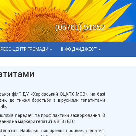
(05761) 51652
ПРЕСС-ЦЕНТР ГРОМАДИ
ІНФО ДАЙДЖЕСТ
патитами
ської філії ДУ «Харківський ОЦКПХ МОЗ», на базі
ди», до тижня боротьби з вірусними гепатитами
чі».
 шляхів передачі та профілактики захворювання. З
ння на маркери гепатитів ВГВ і ВГС.
Гепатит. Найбільш поширеніші прояви», «Гепатит.