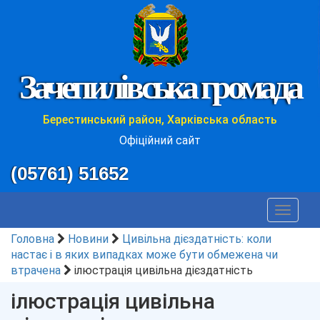
Зачепилівська громада
Берестинський район, Харківська область
Офіційний сайт
(05761) 51652
Toggle
navigat
Головна
Новини
Цивільна дієздатність: коли
настає і в яких випадках може бути обмежена чи
втрачена
ілюстрація цивільна дієздатність
ілюстрація цивільна