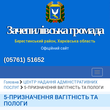
Зачепилівська громада
Берестинський район, Харківська область
Офіційний сайт
(05761) 51652
Toggle
navigat
Головна
ЦЕНТР НАДАННЯ АДМІНІСТРАТИВНИХ
ПОСЛУГ
5-ПРИЗНАЧЕННЯ ВАГІТНІСТЬ ТА ПОЛОГИ
5-ПРИЗНАЧЕННЯ ВАГІТНІСТЬ ТА
ПОЛОГИ