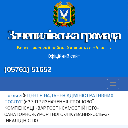
Зачепилівська громада
Берестинський район, Харківська область
Офіційний сайт
(05761) 51652
Toggle
navigat
Головна
ЦЕНТР НАДАННЯ АДМІНІСТРАТИВНИХ
ПОСЛУГ
27-ПРИЗНАЧЕННЯ-ГРОШОВОЇ-
КОМПЕНСАЦІЇ-ВАРТОСТІ-САМОСТІЙНОГО-
САНАТОРНО-КУРОРТНОГО-ЛІКУВАННЯ-ОСІБ-З-
ІНВАЛІДНІСТЮ