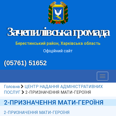
Зачепилівська громада
Берестинський район, Харківська область
Офіційний сайт
(05761) 51652
Toggle
navigat
Головна
ЦЕНТР НАДАННЯ АДМІНІСТРАТИВНИХ
ПОСЛУГ
2-ПРИЗНАЧЕННЯ МАТИ-ГЕРОЇНЯ
2-ПРИЗНАЧЕННЯ МАТИ-ГЕРОЇНЯ
2-ПРИЗНАЧЕННЯ МАТИ-ГЕРОЇНЯ