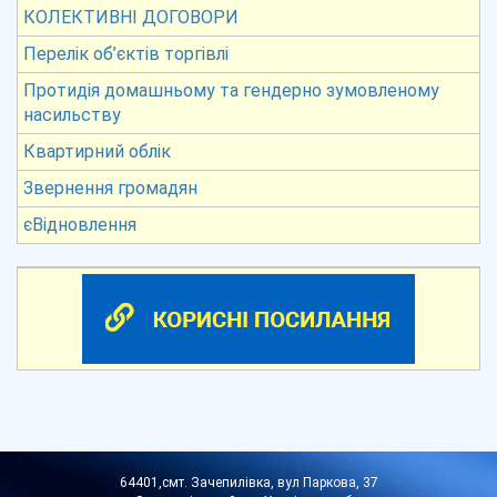
КОЛЕКТИВНІ ДОГОВОРИ
Перелік об’єктів торгівлі
Протидія домашньому та гендерно зумовленому
насильству
Квартирний облік
Звернення громадян
єВідновлення
64401,смт. Зачепилівка, вул Паркова, 37