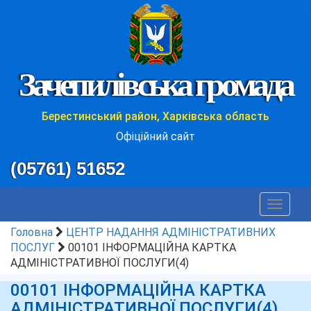
Зачепилівська громада
Берестинський район, Харківська область
Офіційний сайт
(05761) 51652
Toggle
navigat
Головна
ЦЕНТР НАДАННЯ АДМІНІСТРАТИВНИХ
ПОСЛУГ
00101 ІНФОРМАЦІЙНА КАРТКА
АДМІНІСТРАТИВНОЇ ПОСЛУГИ(4)
00101 ІНФОРМАЦІЙНА КАРТКА
АДМІНІСТРАТИВНОЇ ПОСЛУГИ(4)