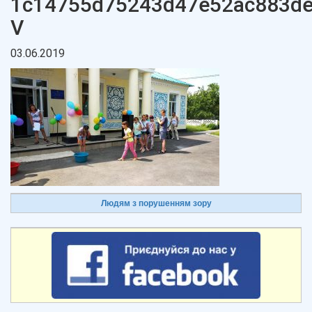
1c14755d75243d47e52ac883d
V
03.06.2019
Людям з порушенням зору