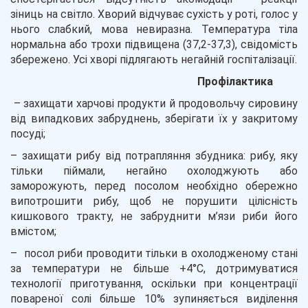
зіниць на світло. Хворий відчуває сухість у роті, голос у
нього слабкий, мова невиразна. Температура тіла
нормальна або трохи підвищена (37,2-37,3), свідомість
збережено. Усі хворі підлягають негайній госпіталізації.
Профілактика
– захищати харчові продукти й продовольчу сировину
від випадкових забруднень, зберігати їх у закритому
посуді;
– захищати рибу від потрапляння збудника: рибу, яку
тільки піймали, негайно охолоджують або
заморожують, перед посолом необхідно обережно
випотрошити рибу, щоб не порушити цілісність
кишкового тракту, не забруднити м’язи риби його
вмістом;
– посол риби проводити тільки в охолодженому стані
за температури не більше +4°C, дотримуватися
технології приготування, оскільки при концентрації
повареної солі більше 10% зупиняється виділення