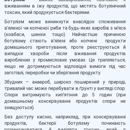
вживанням в їжу продуктів, що містять ботулінічний
токсин, який продукується бактеріями.
Ботулізм може виникнути внаслідок споживання
в’яленої чи копченої риби та будь-яких виробів з м’яса
(ковбаси, шинки тощо). Найчастіше причиною
ботулізму стають в’ялені або копчені продукти
домашнього приготування, проте реєструються й
випадки хвороби після вживання продуктів
вироблених у промислових умовах. Це трапляється,
якщо не дотримуються відповідні вимоги під час
заготівлі, переробки чи зберігання продукту.
Збудник – анаероб, широко поширений у природі,
тривалий час може перебувати в ґрунті у вигляді спор.
Спори витримують кип’ятіння до 5 годин (при
домашньому консервуванні продуктів спори не
знищуються).
Без доступу кисню, наприклад, при консервуванні
продуктів, бактерії ботулізму починають
розмножуватися й виділяти токсин, який є