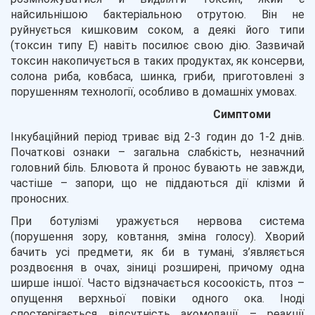
найсильнішою бактеріальною отрутою. Він не
руйнується кишковим соком, а деякі його типи
(токсин типу Е) навіть посилює свою дію. Зазвичай
токсин накопичується в таких продуктах, як консерви,
солона риба, ковбаса, шинка, гриби, приготовлені з
порушенням технології, особливо в домашніх умовах.
Симптоми
Інкубаційний період триває від 2-3 годин до 1-2 днів.
Початкові ознаки – загальна слабкість, незначний
головний біль. Блювота й пронос бувають не завжди,
частіше – запори, що не піддаються дії клізми й
проносних.
При ботулізмі уражується нервова система
(порушення зору, ковтання, зміна голосу). Хворий
бачить усі предмети, як би в тумані, з’являється
роздвоєння в очах, зіниці розширені, причому одна
ширше іншої. Часто відзначається косоокість, птоз –
опущення верхньої повіки одного ока. Іноді
спостерігається відсутність акомодації – реакції