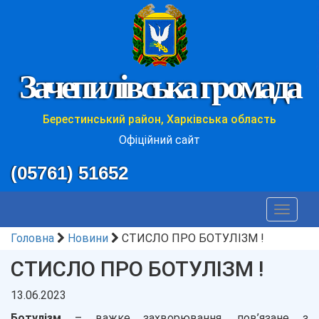
Зачепилівська громада
Берестинський район, Харківська область
Офіційний сайт
(05761) 51652
Toggle
navigat
Головна
Новини
СТИСЛО ПРО БОТУЛІЗМ !
СТИСЛО ПРО БОТУЛІЗМ !
13.06.2023
Ботулізм
– важке захворювання, пов’язане з